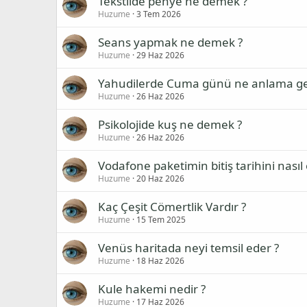
Tekstilde penye ne demek ?
Huzume
3 Tem 2026
Seans yapmak ne demek ?
Huzume
29 Haz 2026
Yahudilerde Cuma günü ne anlama gel
Huzume
26 Haz 2026
Psikolojide kuş ne demek ?
Huzume
26 Haz 2026
Vodafone paketimin bitiş tarihini nasıl
Huzume
20 Haz 2026
Kaç Çeşit Cömertlik Vardır ?
Huzume
15 Tem 2025
Venüs haritada neyi temsil eder ?
Huzume
18 Haz 2026
Kule hakemi nedir ?
Huzume
17 Haz 2026