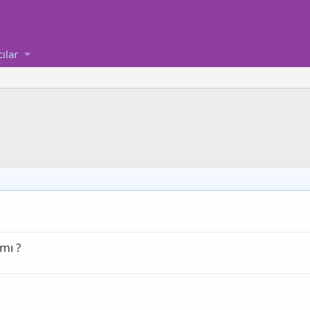
cılar
mı ?