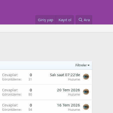
Giriş yap
Kayıt ol
Ara
Filtreler
Cevaplar
0
Salı saat 07:22'de
Görüntüleme
31
Huzume
Cevaplar
0
20 Tem 2026
Görüntüleme
80
Huzume
Cevaplar
0
16 Tem 2026
Görüntüleme
94
Huzume