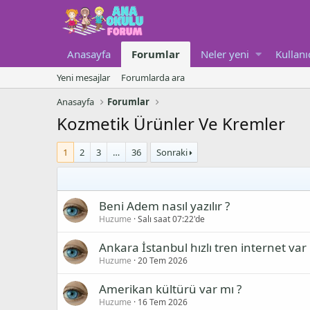
Anasayfa
Forumlar
Neler yeni
Kullanı
Yeni mesajlar
Forumlarda ara
Anasayfa
Forumlar
Kozmetik Ürünler Ve Kremler
1
2
3
…
36
Sonraki
Beni Adem nasıl yazılır ?
Huzume
Salı saat 07:22'de
Ankara İstanbul hızlı tren internet var 
Huzume
20 Tem 2026
Amerikan kültürü var mı ?
Huzume
16 Tem 2026