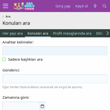
Giriş yap
Kayıt ol
Ara
Konuları ara
Her şeyi ara
Konuları ara
Profil mesajlarında ara
Etiketler
Anahtar kelimeler
Sadece başlıkları ara
Gönderici
Eğer birden fazla kullanıcı aranacak ise virgül ile ayırınız.
Zamanına göre