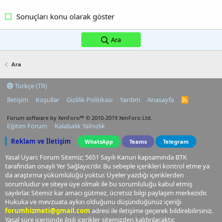
Sonuçları konu olarak göster
Ara
Ara
Türkçe (TR)
İletişim
Koşullar
Gizlilik Politikası
Yardım
Anasayfa
R
S
S
Forum software by XenForo™
© 2010-2019 XenForo Ltd.
Eğitim Forum
Kalabalık Yalnızlık
Reklam ve İletişim
WhatsApp
Teams
Telegram
Yasal Uyarı: Forum Sitemiz; 5651 Sayılı Kanun kapsamında BTK
tarafından onaylı Yer Sağlayıcı'dır. Bu sebeple içerikleri kontrol etme ya
da araştırma yükümlülüğü yoktur. Üyeler yazdığı içeriklerden
sorumludur ve siteye üye olmak ile bu sorumluluğu kabul etmiş
sayılırlar. Sitemiz kar amacı gütmez, ücretsiz bilgi paylaşım merkezidir.
Hukuka ve mevzuata aykırı olduğunu düşündüğünüz içeriği
forumhizmeti@gmail.com
adresi ile iletişime geçerek bildirebilirsiniz.
Yasal süre içerisinde ilgili içerikler sitemizden kaldırılacaktır.